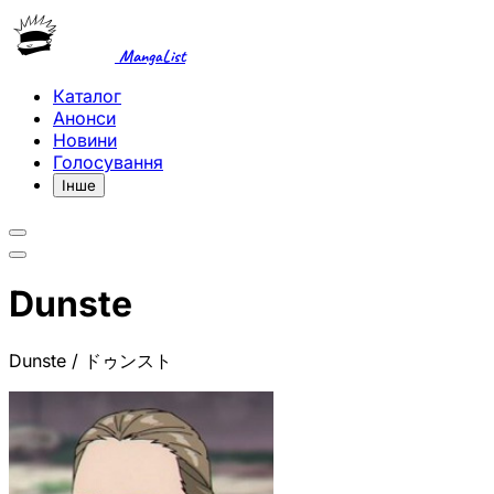
MangaList
Каталог
Анонси
Новини
Голосування
Інше
Dunste
Dunste / ドゥンスト