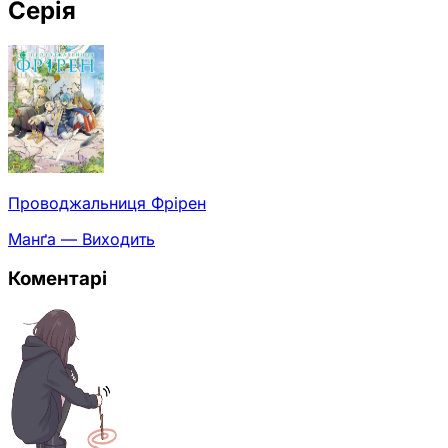
Серія
Проводжальниця Фрірен
Манґа — Виходить
Коментарі