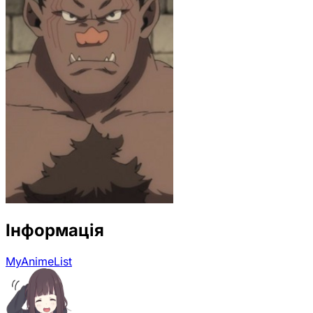
Інформація
MyAnimeList