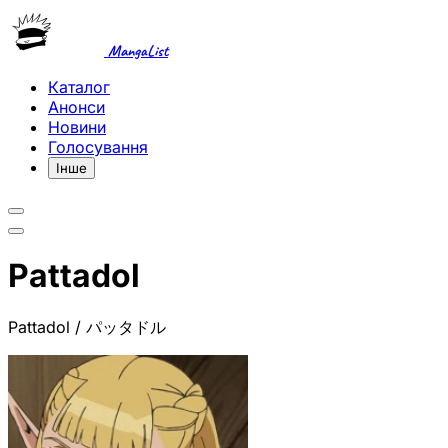
MangaList
Каталог
Анонси
Новини
Голосування
Інше
Pattadol
Pattadol / パッタドル