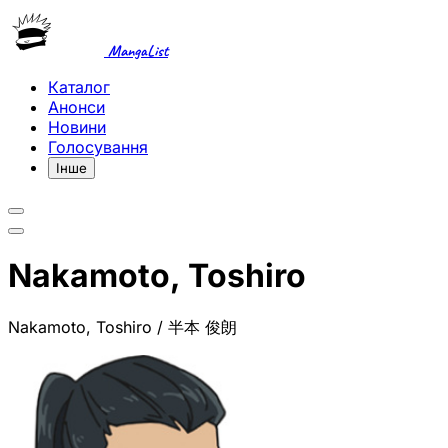
MangaList
Каталог
Анонси
Новини
Голосування
Інше
Nakamoto, Toshiro
Nakamoto, Toshiro / 半本 俊朗