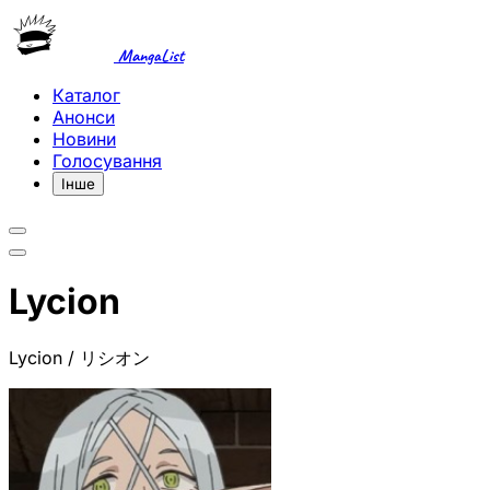
MangaList
Каталог
Анонси
Новини
Голосування
Інше
Lycion
Lycion / リシオン