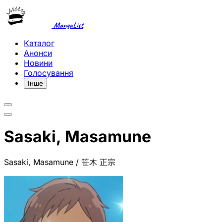
MangaList
Каталог
Анонси
Новини
Голосування
Інше
Sasaki, Masamune
Sasaki, Masamune / 笹木 正宗