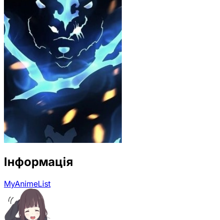
Інформація
MyAnimeList