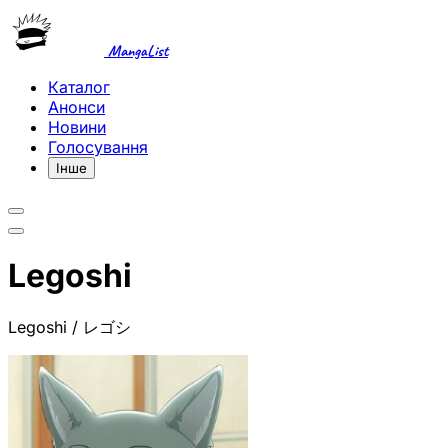
MangaList
Каталог
Анонси
Новини
Голосування
Інше
Legoshi
Legoshi / レゴシ