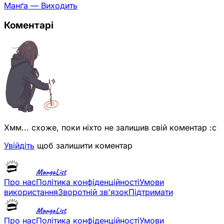
Манґа — Виходить
Коментарі
Хмм... схоже, поки ніхто не залишив свій коментар :с
Увійдіть
щоб залишити коментар
MangaList
Про нас
Політика конфіденційності
Умови
використання
Зворотній зв'язок
Підтримати
MangaList
Про нас
Політика конфіденційності
Умови