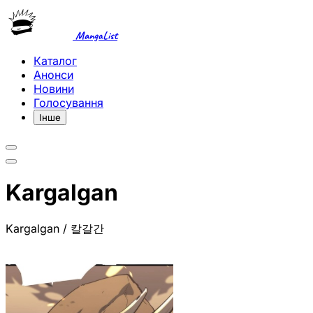
MangaList
Каталог
Анонси
Новини
Голосування
Інше
Kargalgan
Kargalgan / 칼갈간