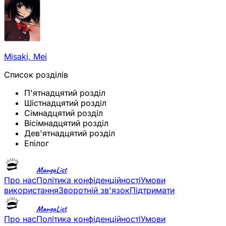
Misaki, Mei
Список розділів
П'ятнадцятий розділ
Шістнадцятий розділ
Сімнадцятий розділ
Вісімнадцятий розділ
Дев'ятнадцятий розділ
Епілог
MangaList
Про нас
Політика конфіденційності
Умови
використання
Зворотній зв'язок
Підтримати
MangaList
Про нас
Політика конфіденційності
Умови