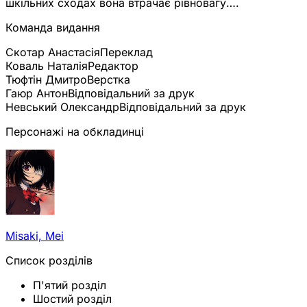
шкільних сходах вона втрачає рівновагу….
Команда видання
Скотар Анастасія
Переклад
Коваль Наталія
Редактор
Тюфтін Дмитро
Верстка
Гаюр Антон
Відповідальний за друк
Невський Олександр
Відповідальний за друк
Персонажі на обкладинці
Misaki, Mei
Список розділів
П'ятий розділ
Шостий розділ