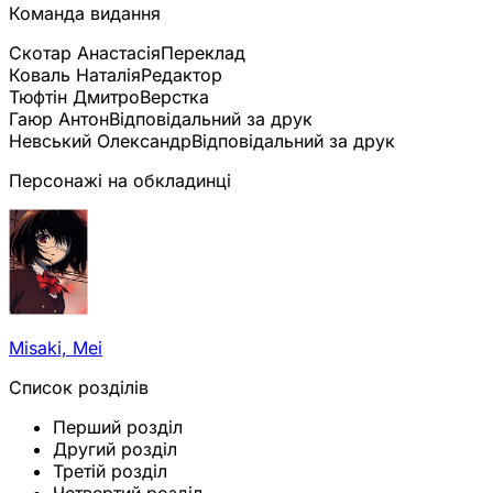
Команда видання
Скотар Анастасія
Переклад
Коваль Наталія
Редактор
Тюфтін Дмитро
Верстка
Гаюр Антон
Відповідальний за друк
Невський Олександр
Відповідальний за друк
Персонажі на обкладинці
Misaki, Mei
Список розділів
Перший розділ
Другий розділ
Третій розділ
Четвертий розділ