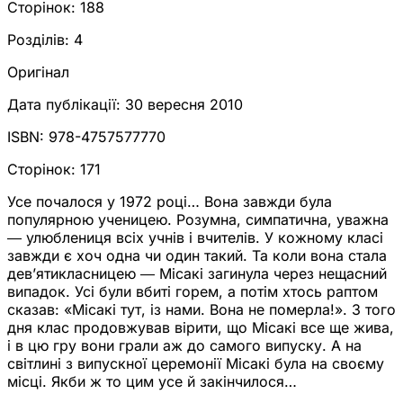
Сторінок:
188
Розділів:
4
Оригінал
Дата публікації:
30 вересня 2010
ISBN:
978-4757577770
Сторінок:
171
Усе почалося у 1972 році… Вона завжди була
популярною ученицею. Розумна, симпатична, уважна
― улюблениця всіх учнів і вчителів. У кожному класі
завжди є хоч одна чи один такий. Та коли вона стала
дев’ятикласницею ― Місакі загинула через нещасний
випадок. Усі були вбиті горем, а потім хтось раптом
сказав: «Місакі тут, із нами. Вона не померла!». З того
дня клас продовжував вірити, що Місакі все ще жива,
і в цю гру вони грали аж до самого випуску. А на
світлині з випускної церемонії Місакі була на своєму
місці. Якби ж то цим усе й закінчилося…