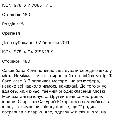
ISBN:
978-617-7885-17-6
Сторінок:
180
Розділів:
5
Оригінал
Дата публікації:
02 березня 2011
ISBN:
978-4-04-715628-9
Сторінок:
180
Сакакібара Коічі починає відвідувати середню школу
міста Йоміяма – місця, виросла його покійна матір. Та
його клас 3-3 оповиває моторошна атмосфера,
неначе всі навколо чимось нажахані. До того ж усі
вдають, ніби їхньої таємничої однокласниці Місакі
Мей взагалі не існує … Другий день семестрових
іспитів. Староста Сакураґі Юкарі поспіхом вибігла з
класу, отримавши звістку про те, що її родина
потравила в аварію. Але, одразу ж після цього, на