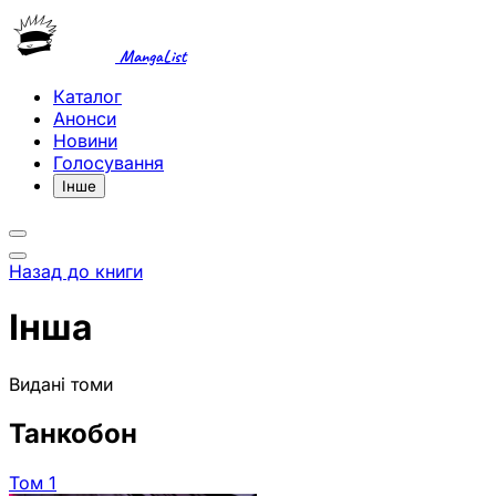
MangaList
Каталог
Анонси
Новини
Голосування
Інше
Назад до книги
Інша
Видані томи
Танкобон
Том 1