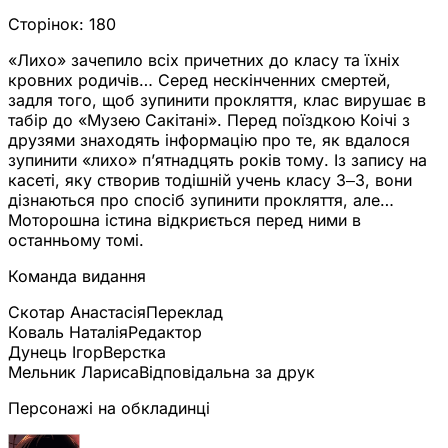
Сторінок:
180
«Лихо» зачепило всіх причетних до класу та їхніх
кровних родичів… Серед нескінченних смертей,
задля того, щоб зупинити прокляття, клас вирушає в
табір до «Музею Сакітані». Перед поїздкою Коічі з
друзями знаходять інформацію про те, як вдалося
зупинити «лихо» п’ятнадцять років тому. Із запису на
касеті, яку створив тодішній учень класу 3‒3, вони
дізнаються про спосіб зупинити прокляття, але…
Моторошна істина відкриється перед ними в
останньому томі.
Команда видання
Скотар Анастасія
Переклад
Коваль Наталія
Редактор
Дунець Ігор
Верстка
Мельник Лариса
Відповідальна за друк
Персонажі на обкладинці