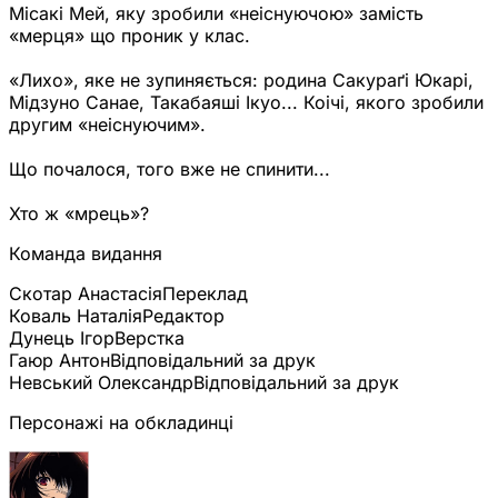
Місакі Мей, яку зробили «неіснуючою» замість
«мерця» що проник у клас.
«Лихо», яке не зупиняється: родина Сакураґі Юкарі,
Мідзуно Санае, Такабаяші Ікуо... Коічі, якого зробили
другим «неіснуючим».
Що почалося, того вже не спинити...
Хто ж «мрець»?
Команда видання
Скотар Анастасія
Переклад
Коваль Наталія
Редактор
Дунець Ігор
Верстка
Гаюр Антон
Відповідальний за друк
Невський Олександр
Відповідальний за друк
Персонажі на обкладинці