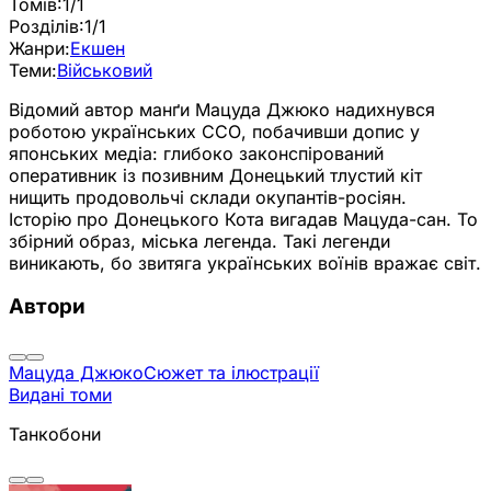
Томів:
1/1
Розділів:
1/1
Жанри:
Екшен
Теми:
Військовий
Відомий автор манґи Мацуда Джюко надихнувся
роботою українських ССО, побачивши допис у
японських медіа: глибоко законспірований
оперативник із позивним Донецький тлустий кіт
нищить продовольчі склади окупантів-росіян.
Історію про Донецького Кота вигадав Мацуда-сан. То
збірний образ, міська легенда. Такі легенди
виникають, бо звитяга українських воїнів вражає світ.
Автори
Мацуда Джюко
Сюжет та ілюстрації
Видані томи
Танкобони