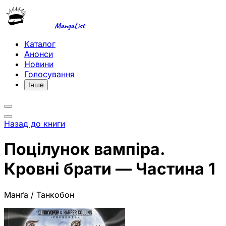
MangaList
Каталог
Анонси
Новини
Голосування
Інше
Назад до книги
Поцілунок вампіра.
Кровні брати — Частина 1
Манґа / Танкобон