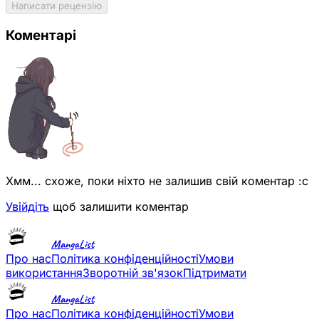
Написати рецензію
Коментарі
Хмм... схоже, поки ніхто не залишив свій коментар :с
Увійдіть
щоб залишити коментар
MangaList
Про нас
Політика конфіденційності
Умови
використання
Зворотній зв'язок
Підтримати
MangaList
Про нас
Політика конфіденційності
Умови