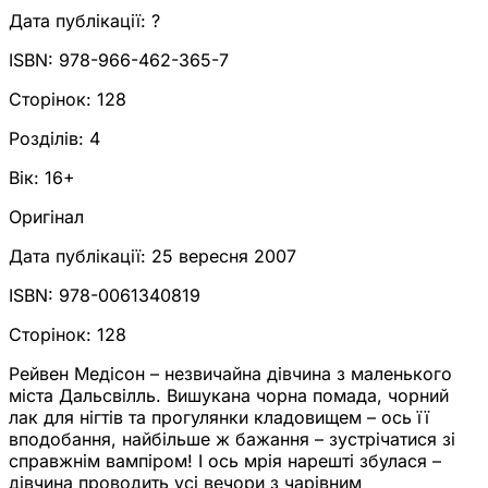
Дата публікації:
?
ISBN:
978-966-462-365-7
Сторінок:
128
Розділів:
4
Вік:
16+
Оригінал
Дата публікації:
25 вересня 2007
ISBN:
978-0061340819
Сторінок:
128
Рейвен Медісон – незвичайна дівчина з маленького
міста Дальсвілль. Вишукана чорна помада, чорний
лак для нігтів та прогулянки кладовищем – ось її
вподобання, найбільше ж бажання – зустрічатися зі
справжнім вампіром! І ось мрія нарешті збулася –
дівчина проводить усі вечори з чарівним