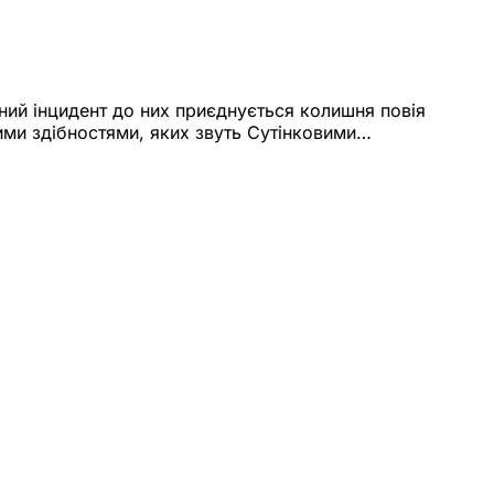
вний інцидент до них приєднується колишня повія
ними здібностями, яких звуть Сутінковими…