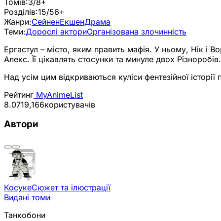
Томів:
3/8+
Розділів:
15/56+
Жанри:
Сейнен
Екшен
Драма
Теми:
Дорослі актори
Організована злочинність
Ергастул – місто, яким править мафія. У ньому, Нік і 
Алекс. Її цікавлять стосунки та минуле двох Різнороб
Над усім цим відкриваються куліси фентезійної історії 
Рейтинг
MyAnimeList
8.07
19,166
користувачів
Автори
Косуке
Сюжет та ілюстрації
Видані томи
Танкобони