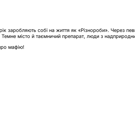
Ворік заробляють собі на життя як «Різнороби». Через пе
ів. Темне місто й таємничий препарат, люди з надприрод
про мафію!