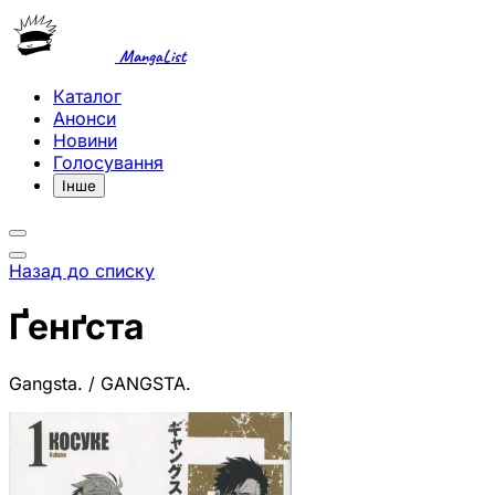
MangaList
Каталог
Анонси
Новини
Голосування
Інше
Назад до списку
Ґенґста
Gangsta. / GANGSTA.