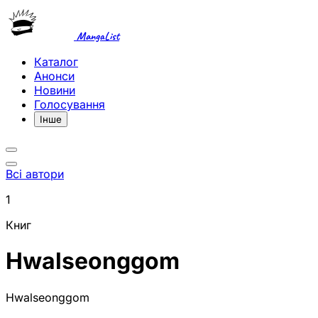
MangaList
Каталог
Анонси
Новини
Голосування
Інше
Всі автори
1
Книг
Hwalseonggom
Hwalseonggom