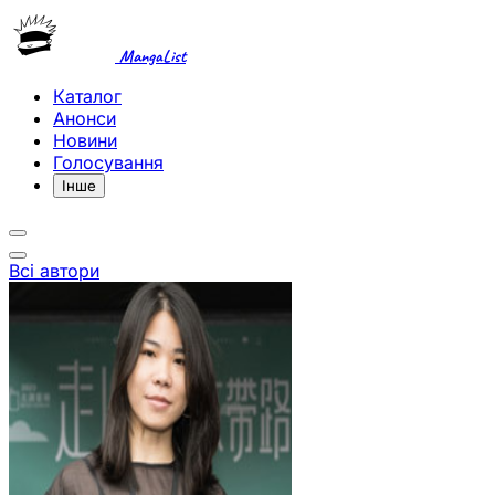
MangaList
Каталог
Анонси
Новини
Голосування
Інше
Всі автори