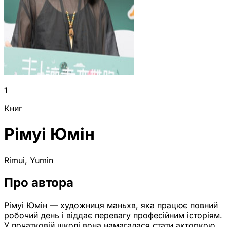
1
Книг
Рімуі Юмін
Rimui, Yumin
Про автора
Рімуі Юмін — художниця маньхв, яка працює повний
робочий день і віддає перевагу професійним історіям.
У початковій школі вона намагалася стати акторкою