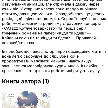
озвучування анімацій, але отримала відмову через
юний вік. У старших класах вона твердо вирішила
стати художницею маньхв. Їй знадобилося ще десять
років, щоб здійснити цю мрію. Серед її опублікованих
робіт — «Гармонійна родина» , «Траурний концерт» ,
«CATzzz Котяче товариство» та перша серія
графічних романів на папері «Куди ти йдеш? —
Кайдани пам'яті» та «Куди ти йдеш? — Прощавай,
коханий/кохана».
Їй подобаються цікаві історії про повсякденне життя, і
вона легко зворушує до сліз. Вона хоче
продовжувати малювати маньхви, навіть якщо
залишається маловідомою художницею. Її найбільше
прагнення — створювати роботи, які рятують душу.
Книги автора
(1)