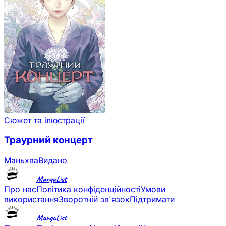
Сюжет та ілюстрації
Траурний концерт
Маньхва
Видано
MangaList
Про нас
Політика конфіденційності
Умови
використання
Зворотній зв'язок
Підтримати
MangaList