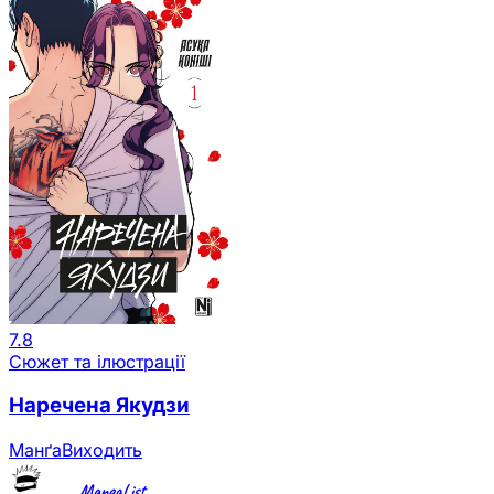
7.8
Сюжет та ілюстрації
Наречена Якудзи
Манґа
Виходить
MangaList