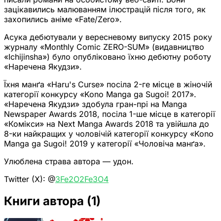
зацікавились малюванням ілюстрацій після того, як
захопились аніме «Fate/Zero».
Асука дебютували у вересневому випуску 2015 року
журналу «Monthly Comic ZERO-SUM» (видавництво
«Ichijinsha») було опубліковано їхню дебютну роботу
«Наречена Якудзи».
Їхня манґа «Haru's Curse» посіла 2-ге місце в жіночій
категорії конкурсу «Kono Manga ga Sugoi! 2017».
«Наречена Якудзи» здобула гран-прі на Manga
Newspaper Awards 2018, посіла 1-ше місце в категорії
«Комікси» на Next Manga Awards 2018 та увійшла до
8-ки найкращих у чоловічій категорії конкурсу «Kono
Manga ga Sugoi! 2019 у категорії «Чоловіча манґа».
Улюблена страва автора — удон.
Twitter (X): @
3Fe2O2Fe3O4
Книги автора
(1)