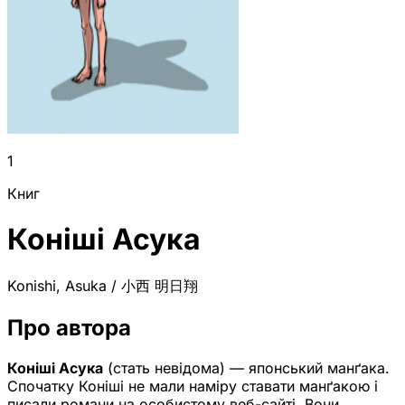
1
Книг
Коніші Асука
Konishi, Asuka / 小西 明日翔
Про автора
Коніші Асука
(стать невідома) — японський манґака.
Спочатку Коніші не мали наміру ставати манґакою і
писали романи на особистому веб-сайті. Вони