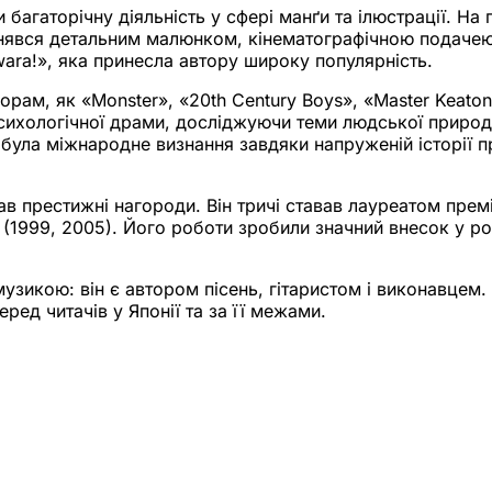
багаторічну діяльність у сфері манґи та ілюстрації. На 
ізнявся детальним малюнком, кінематографічною подаче
ara!», яка принесла автору широку популярність.
ам, як «Monster», «20th Century Boys», «Master Keaton»
сихологічної драми, досліджуючи теми людської природи,
обула міжнародне визнання завдяки напруженій історії п
 престижні нагороди. Він тричі ставав лауреатом прем
 (1999, 2005). Його роботи зробили значний внесок у ро
зикою: він є автором пісень, гітаристом і виконавцем.
еред читачів у Японії та за її межами.