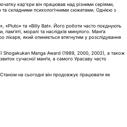
початку кар’єри він працював над різними серіями,
ю та складними психологічними сюжетами. Однією з
, «Pluto» та «Billy Bat». Його роботи часто поєднують
 пам’яті, моралі та наслідків минулого. Манґа
ро лікаря, який опиняється втягнутим у розслідування
ії Shogakukan Manga Award (1989, 2000, 2002), а також
звиток сучасної манґи, а самого Урасаву часто
 Станом на сьогодні він продовжує працювати як