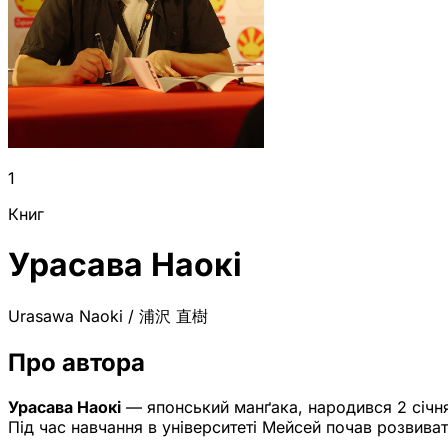
1
Книг
Урасава Наокі
Urasawa Naoki / 浦沢 直樹
Про автора
Урасава Наокі
— японський манґака, народився 2 січня 
Під час навчання в університеті Мейсей почав розвиват