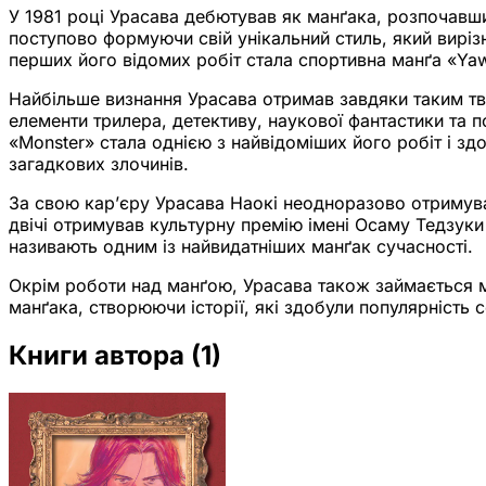
У 1981 році Урасава дебютував як манґака, розпочавши 
поступово формуючи свій унікальний стиль, який вир
перших його відомих робіт стала спортивна манґа «Yaw
Найбільше визнання Урасава отримав завдяки таким твор
елементи трилера, детективу, наукової фантастики та п
«Monster» стала однією з найвідоміших його робіт і зд
загадкових злочинів.
За свою кар’єру Урасава Наокі неодноразово отримував
двічі отримував культурну премію імені Осаму Тедзуки
називають одним із найвидатніших манґак сучасності.
Окрім роботи над манґою, Урасава також займається му
манґака, створюючи історії, які здобули популярність с
Книги автора
(1)