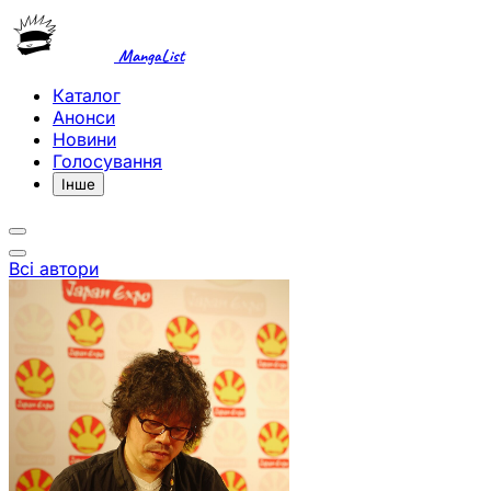
MangaList
Каталог
Анонси
Новини
Голосування
Інше
Всі автори