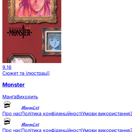
9.16
Сюжет та ілюстрації
Monster
Манґа
Виходить
MangaList
Про нас
Політика конфіденційності
Умови використання
MangaList
Про нас
Політика конфіденційності
Умови використання