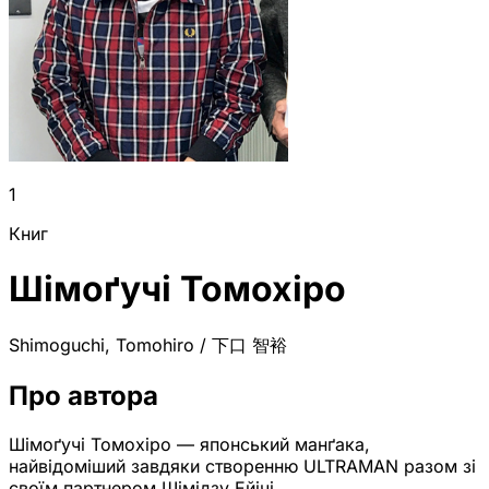
1
Книг
Шімоґучі Томохіро
Shimoguchi, Tomohiro / 下口 智裕
Про автора
Шімоґучі Томохіро — японський манґака,
найвідоміший завдяки створенню ULTRAMAN разом зі
своїм партнером Шімідзу Ейічі.