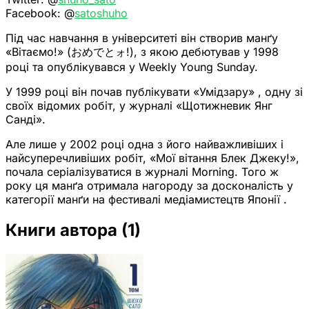
Facebook: @
satoshuho
Під час навчання в університеті він створив манґу
«Вітаємо!» (おめでとォ!), з якою дебютував у 1998
році та опублікувався у Weekly Young Sunday.
У 1999 році він почав публікувати «Умідзару» , одну зі
своїх відомих робіт, у журналі «Щотижневик Янг
Санді».
Але лише у 2002 році одна з його найважливіших і
найсуперечливіших робіт, «Мої вітання Блек Джеку!»,
почала серіалізуватися в журналі Morning. Того ж
року ця манґа отримала нагороду за досконалість у
категорії манґи на фестивалі медіамистецтв Японії .
Книги автора
(1)