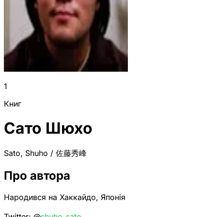
1
Книг
Сато Шюхо
Sato, Shuho / 佐藤秀峰
Про автора
Народився на Хаккайдо, Японія
Twitter: @
shuho_sato