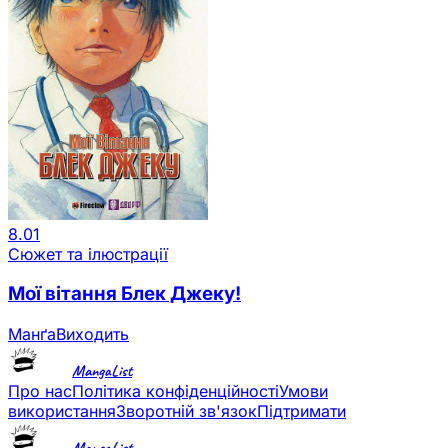
8.01
Сюжет та ілюстрації
Мої вітання Блек Джеку!
Манґа
Виходить
MangaList
Про нас
Політика конфіденційності
Умови
використання
Зворотній зв'язок
Підтримати
MangaList