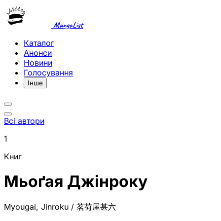
MangaList
Каталог
Анонси
Новини
Голосування
Інше
Всі автори
1
Книг
Мьоґая Джінроку
Myougai, Jinroku / 茗荷屋甚六