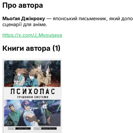
Про автора
Мьоґая Джінроку
— японський письменник, який допома
сценарії для аніме.
https://x.com/J_Myougaya
Книги автора
(1)