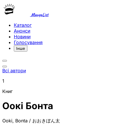
MangaList
Каталог
Анонси
Новини
Голосування
Інше
Всі автори
1
Книг
Оокі Бонта
Ooki, Bonta / おおきぼん太