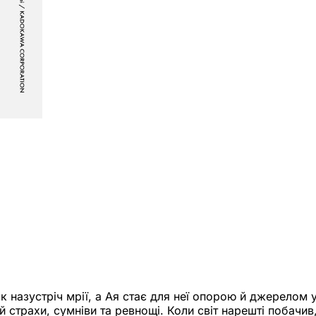
ок назустріч мрії, а Ая стає для неї опорою й джерелом 
й страхи, сумніви та ревнощі. Коли світ нарешті побачив