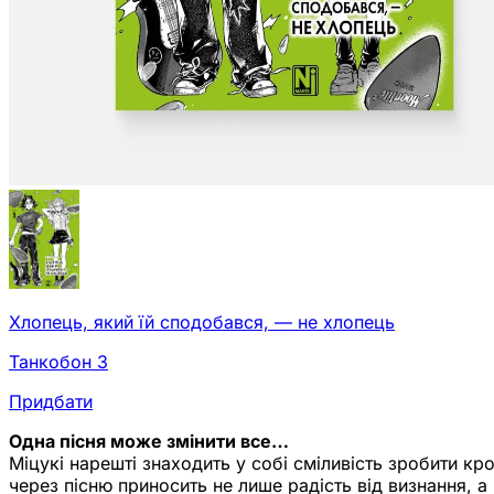
Хлопець, який їй сподобався, — не хлопець
Танкобон 3
Придбати
Одна пісня може змінити все…
Міцукі нарешті знаходить у собі сміливість зробити кр
через пісню приносить не лише радість від визнання, а 