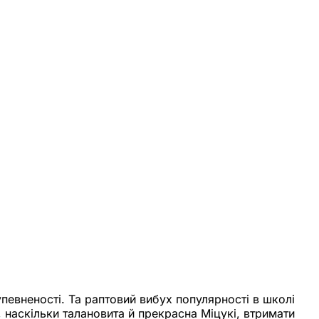
упевненості. Та раптовий вибух популярності в школі
, наскільки талановита й прекрасна Міцукі, втримати