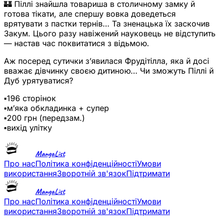
🏰 Піллі знайшла товариша в столичному замку й
готова тікати, але спершу вовка доведеться
врятувати з пастки тернів… Та зненацька їх заскочив
Закум. Цього разу навіжений науковець не відступить
— настав час поквитатися з відьмою.
Аж посеред сутички зʼявилася Фрудітілла, яка й досі
вважає дівчинку своєю дитиною… Чи зможуть Піллі й
Дуб урятуватися?
▪️196 сторінок
▪️мʼяка обкладинка + супер
▪️200 грн (передзам.)
▪️вихід улітку
MangaList
Про нас
Політика конфіденційності
Умови
використання
Зворотній зв'язок
Підтримати
MangaList
Про нас
Політика конфіденційності
Умови
використання
Зворотній зв'язок
Підтримати