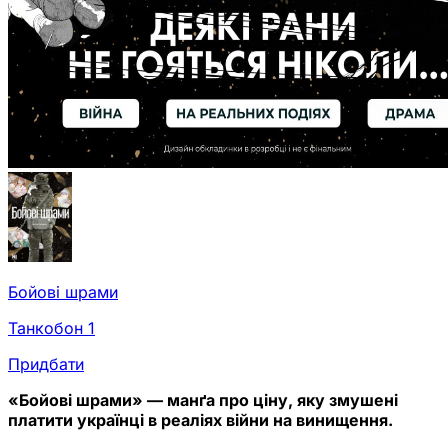
Бойові шрами
Танкобон 1
Придбати
«Бойові шрами» — манґа про ціну, яку змушені
платити українці в реаліях війни на винищення.