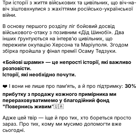
Три історії з життя військових та цивільних, що віч-на-
віч зіштовхнулися з жахіттями російсько-української
війни.
В основу першого розділу ліг бойовий досвід
військового-отаку з позивним «Дід Шинобі». Два
інших ґрунтуються на інтерв’ю цивільних, що
пережили окупацію Херсона та Маріуполя. Згодом
збірка пройшла у фінал премії Осаму Тедзуки.
«Бойові шрами» — це непрості історії, які важливо
розповісти.
Історії, які необхідно почути.
❤️ І вони не лише про пам’ять, а й про підтримку:
30%
прибутку з продажу кожного примірника ми
перераховуватимемо у благодійний фонд
"Повернись живим
"🇺🇦
Адже цей твір — іще й про тих, хто бореться просто
зараз. Про тих, кому ми мусимо допомогти вже
сьогодні.