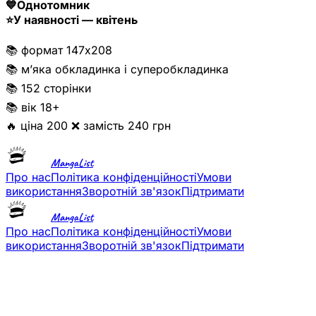
💙Однотомник
⭐️У наявності — квітень
📚 формат 147х208
📚 м’яка обкладинка і суперобкладинка
📚 152 сторінки
📚 вік 18+
🔥 ціна 200 ❌ замість 240 грн
MangaList
Про нас
Політика конфіденційності
Умови
використання
Зворотній зв'язок
Підтримати
MangaList
Про нас
Політика конфіденційності
Умови
використання
Зворотній зв'язок
Підтримати