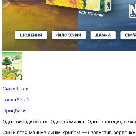
Синій Птах
Танкобон 1
Придбати
Одна випадковість. Одна помилка. Одна трагедія, в якій
Синій птах майнув синім крилом — і запустив вервечку