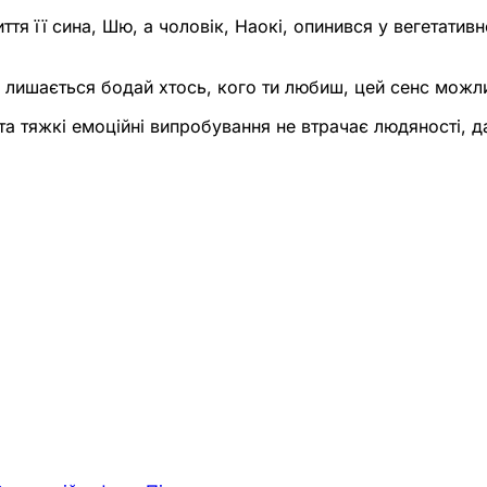
тя її сина, Шю, а чоловік, Наокі, опинився у вегетатив
 лишається бодай хтось, кого ти любиш, цей сенс можлив
ї та тяжкі емоційні випробування не втрачає людяності, 