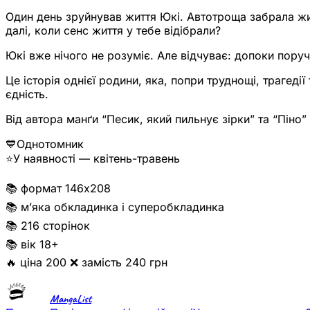
Один день зруйнував життя Юкі. Автотроща забрала жит
далі, коли сенс життя у тебе відібрали?
Юкі вже нічого не розуміє. Але відчуває: допоки поруч
Це історія однієї родини, яка, попри труднощі, трагеді
єдність.
Від автора манґи “Песик, який пильнує зірки” та “Піно”
💙Однотомник
⭐️У наявності — квітень-травень
📚 формат 146х208
📚 м’яка обкладинка і суперобкладинка
📚 216 сторінок
📚 вік 18+
🔥 ціна 200 ❌ замість 240 грн
MangaList