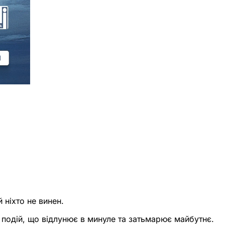
 ніхто не винен.
 подій, що відлунює в минуле та затьмарює майбутнє.